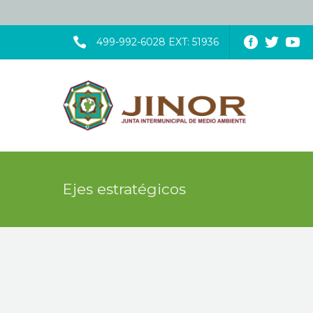
499-992-6028 EXT: 51936
Ejes estratégicos