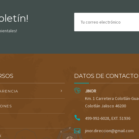
letín!
bientales!
RSOS
DATOS DE CONTACTO
JINOR
ARENCIA
Km. 1 Carretera Colotlán-Gua
Colotlán Jalisco 46200
IONES
499-992-6028, EXT. 51936
jinor.direccion@gmail.com
X